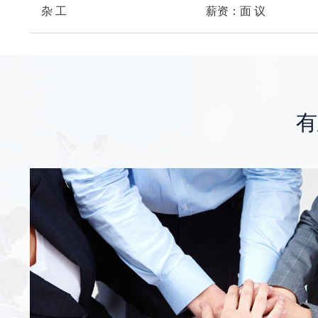
杂 工 薪资：面 议
有