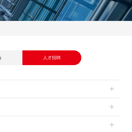
备
人才招聘
ꄶ
ꄶ
ꄶ