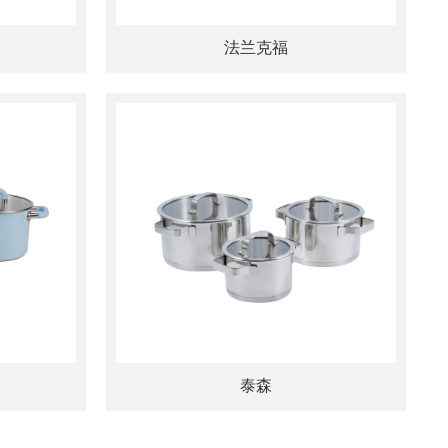
法兰克福
泰森