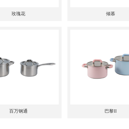
玫瑰花
倾慕
百万钢通
巴黎II