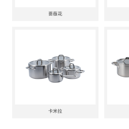
蔷薇花
卡米拉