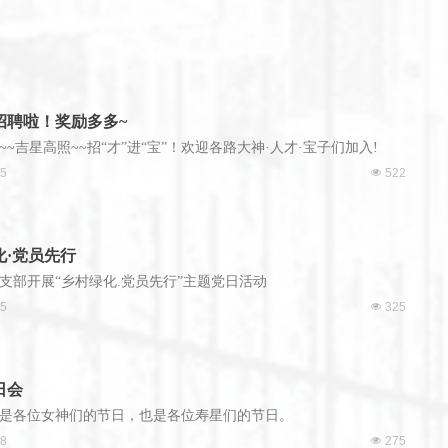
招聘啦！奖励多多~
~~吉星高照~~招“才”进“宝”！欢迎各路大神·人才·宝子们加入!
25
넶
522
化·党员先行
支部开展“乡村绿化.党员先行”主题党日活动
25
넶
325
日会
既是各位女神们的节日，也是各位寿星们的节日。
28
넶
275